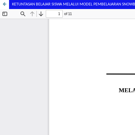
KETUNTASAN BELAJAR SISWA MELALUI MODEL PEMBELAJARAN SNOW