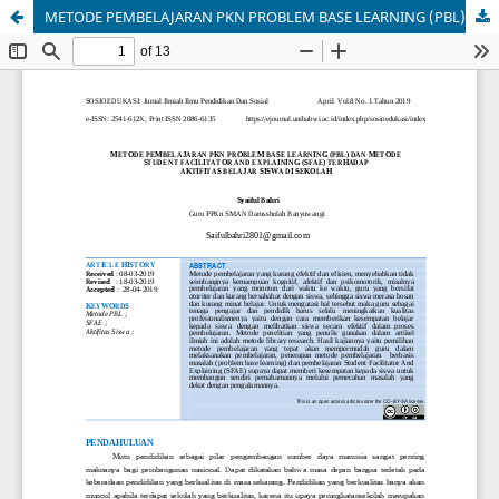
METODE PEMBELAJARAN PKN PROBLEM BASE LEARNING (PBL) DAN METODE STUDENT FACILITATOR AND EXPLAINING (SFAE) TERHADAP AKTIFITAS BELAJAR SISWA DI SEKOLAH