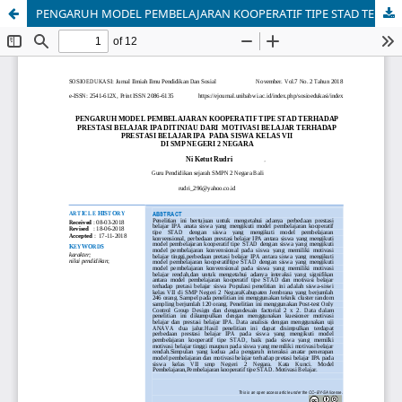
PENGARUH MODEL PEMBELAJARAN KOOPERATIF TIPE STAD TERHADAP PRESTASI BELAJAR IPA DITINJAU DARI MOTIVASI BELAJAR TERHADAP PRESTASI BELAJAR IPA PADA SISWA KELAS VII DI SMP NEGERI 2 NEGARA