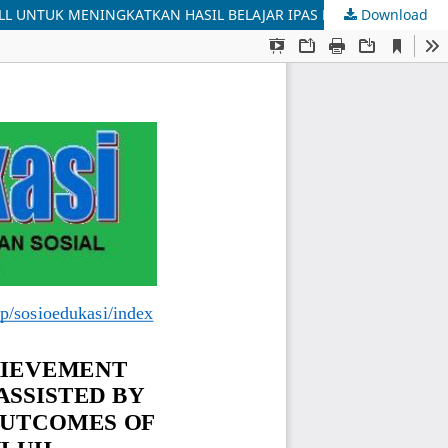
Download
PENERAPAN METODE PEMBELAJARAN KOOPERATIF TIPE STUDENT TEAMS ACHIEVEMENT DIVISION BERBANTU MEDIA WORDWALL UNTUK MENINGKATKAN HASIL BELAJAR IPAS KELAS IV SD NEGERI 192/II SUNGAI BULUH