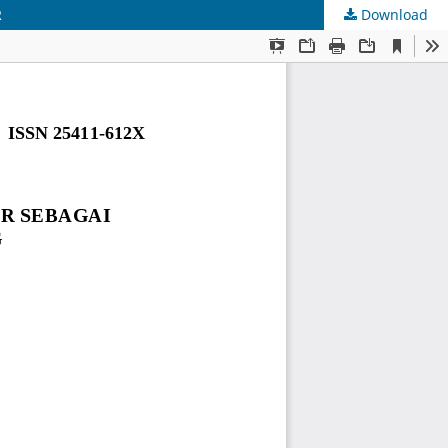
R
Download