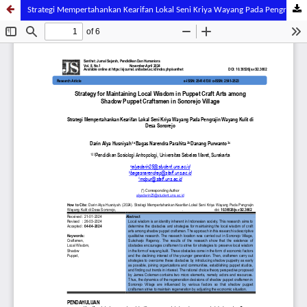
Strategi Mempertahankan Kearifan Lokal Seni Kriya Wayang Pada Pengrajin Wayang Kulit di Desa Sonorejo