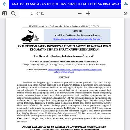
ANALISIS PEMASARAN KOMODITAS RUMPUT LAUT DI DESA BINALAWAN KECAMATAN SEBATIK BARAT KABUPATEN NUNUKAN