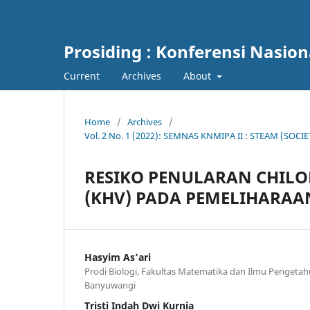
Prosiding : Konferensi Nasio
Current
Archives
About
Home
/
Archives
/
Vol. 2 No. 1 (2022): SEMNAS KNMIPA II : STEAM (S
RESIKO PENULARAN CHILOD
(KHV) PADA PEMELIHARAAN 
Hasyim As’ari
Prodi Biologi, Fakultas Matematika dan Ilmu Pengetah
Banyuwangi
Tristi Indah Dwi Kurnia