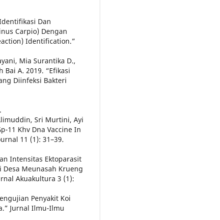
Identifikasi Dan
rinus Carpio) Dengan
tion) Identification.”
ayani, Mia Surantika D.,
 Bai A. 2019. “Efikasi
ng Diinfeksi Bakteri
.
limuddin, Sri Murtini, Ayi
 Gp-11 Khv Dna Vaccine In
urnal 11 (1): 31–39.
n Intensitas Ektoparasit
 Di Desa Meunasah Krueng
al Akuakultura 3 (1):
Pengujian Penyakit Koi
.” Jurnal Ilmu-Ilmu