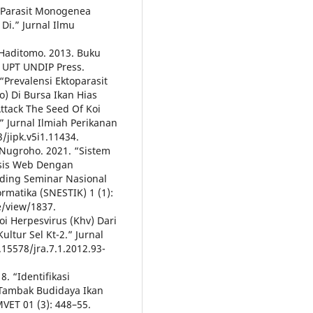
i Parasit Monogenea
Di.” Jurnal Ilmu
. Haditomo. 2013. Buku
: UPT UNDIP Press.
 “Prevalensi Ektoparasit
) Di Bursa Ikan Hias
ttack The Seed Of Koi
” Jurnal Ilmiah Perikanan
/jipk.v5i1.11434.
 Nugroho. 2021. “Sistem
asis Web Dengan
ding Seminar Nasional
ormatika (SNESTIK) 1 (1):
le/view/1837.
Koi Herpesvirus (Khv) Dari
tur Sel Kt-2.” Jurnal
.15578/jra.7.1.2012.93-
8. “Identifikasi
i Tambak Budidaya Ikan
ET 01 (3): 448–55.