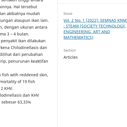
ainnya. Hal tersebut
dan akibatnya mudah
Issue
gkungan ataupun ikan lain.
Vol. 2 No. 1 (2022): SEMNAS KNM
: STEAM (SOCIETY TECHNOLOGY,
an, dengan ukuran antara
ENGINEERING, ART AND
ama 3 – 4 bulan.
MATHEMATICS)
penyakit ikan dilakukan
ena Chilodinellasis dan
Section
dilihat dari perubahan
Articles
irip, penurunan keaktifan
k fish with reddened skin,
mortality of 19 fish
 12 KHV.
lodinellasis dan KHV
 sebesar 63,33%