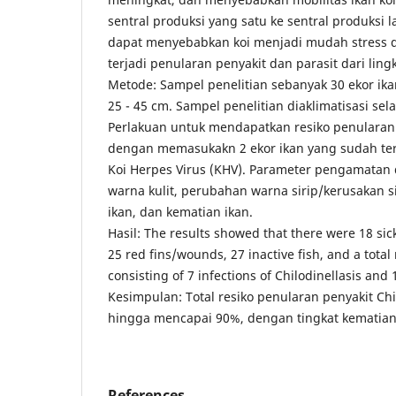
sentral produksi yang satu ke sentral produksi l
dapat menyebabkan koi menjadi mudah stress 
terjadi penularan penyakit dan parasit dari lin
Metode: Sampel penelitian sebanyak 30 ekor ik
25 - 45 cm. Sampel penelitian diaklimatisasi sel
Perlakuan untuk mendapatkan resiko penularan 
dengan memasukakn 2 ekor ikan yang sudah terk
Koi Herpes Virus (KHV). Parameter pengamatan 
warna kulit, perubahan warna sirip/kerusakan s
ikan, dan kematian ikan.
Hasil: The results showed that there were 18 sic
25 red fins/wounds, 27 inactive fish, and a total 
consisting of 7 infections of Chilodinellasis and
Kesimpulan: Total resiko penularan penyakit Chi
hingga mencapai 90%, dengan tingkat kematian
References