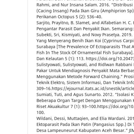
Rahmi, and Nur Insana Salam. 2016. “Distribus
(Cacing Insang) Pada Ikan Giru (Amphiprion Sp) 
Perikanan Octopus 5 (2): 536–40.
Sarjito, Prayitno, B. Slamet, and Alfabetian H. C
Pengantar Parasit Dan Penyakit Ikan. Semarang
Subekti, Sri, Kismiyati, and Novy Prasetya. 2019.
Yang Menyerang Benih Ikan Koi (Cyprinus Carpio
Surabaya [The Prevalence Of Ectoparasits That A
Fish In The Stock Of Ornamental Fish Surabaya].
Dan Kelautan 5 (1): 113. https://doi.org/10.20473
Sulistyowati, Sulistyowati, and Ridlwan Rabbani
Pakar Untuk Mendiagnosis Penyakit Mata Berb
Menggunakan Metode Forward Chaining.” Prosi
Teknik Elektro, Sistem Informasi, Dan Teknik Inf
309–16.https://ejournal.itats.ac.id/snestik/artic
Sumiati, Tuti, and Agus Sunarto. 2012. “Isolasi 
Beberapa Organ Target Dengan Menggunakan Kul
Riset Akuakultur 7 (1): 93–100.https://doi.org/10
100.
Wildani, Dessi, Muttaqien, and Elia Wardani. 201
Ektoparasit Pada Ikan Patin (Pangasius Spp.) D
Desa Lampeuneurut Kabupaten Aceh Besar.” JIMV