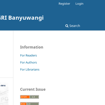
Register
Login
PGRI Banyuwangi
Search
Information
For Readers
For Authors
For Librarians
Current Issue