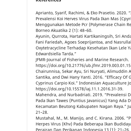
Aprianto, Syarif, Rachimi, & Eko Prasetio. 2020. “
Prevalensi Koi Herves Virus Pada Ikan Mas (Cpy
Menggunakan Metode Pcr (Polymerase Chain Reac
Borneo Akuatika 2 (1): 48–60.
Ayunin, Qurrota, Hartati Kartikaningsih, Sri And
Fani Fariedah, Agoes Soeprijantoa, and Nasrullah
Oxytetracycline Terhadap Kesehatan Ikan Lele Ya
Edwardsiella Tarda.”
JFMR-Journal of Fisheries and Marine Research.
https://doi.org/10.21776/ub.jfmr.2019.003.01.15
Chairunnisa, Sekar Ayu, Sri Nuryati, Alimuddin A
Santika, and Dwi Hany Yanti. 2016. “Efficacy Of
Cyprinus Carpio Koi.” Indonesian Aquaculture Jo
https://doi.org/10.15578/iaj.11.1.2016.31-39.
Mahendra, and Nurbadriati. 2019. “Prevalensi Da
Pada Ikan Tawes (Puntius Javanicus) Yang Ada
Kecamatan Beutong Kabupaten Nagan Raya.” Jurn
21–28.
Mustahal, M., M. Manijo, and C. Kirana. 2006. “
Herpes Virus (Khv) Pada Beberapa Ikan Budidaya
Perairan Dan Perikanan Indonesia 13 (1): 21–26.