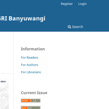
Register
Login
PGRI Banyuwangi
Search
Information
For Readers
For Authors
For Librarians
Current Issue