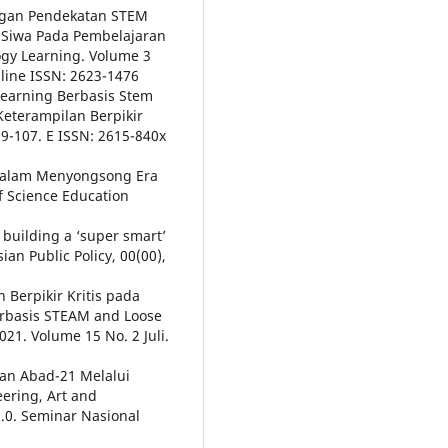
engan Pendekatan STEM
 Siwa Pada Pembelajaran
ogy Learning. Volume 3
nline ISSN: 2623-1476
Learning Berbasis Stem
eterampilan Berpikir
 99-107. E ISSN: 2615-840x
 dalam Menyongsong Era
f Science Education
 building a ‘super smart’
sian Public Policy, 00(00),
Berpikir Kritis pada
erbasis STEAM and Loose
21. Volume 15 No. 2 Juli.
ran Abad-21 Melalui
ering, Art and
.0. Seminar Nasional