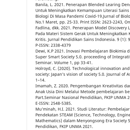
Banila, L. 2021. Penerapan Blended Learing D
Untuk Meningkatkan Kemampuan Literasi Sains
Biologi Di Masa Pandemi Covid-19.Jurnal of Biol
No.1 Maret, pp. 25-33. Print ISSN: 2623-2243, O
Fadlina, dkk. 2021. Penerapan Model Discovery 
Pada Materi Sistem Gerak Untuk Meningkatkan K
Kritis. Jurnal Pendidikan Sains Indonesia. 9 (1):
P-ISSN: 2338-4379
Dewi, K.P 2021. Inovasi Pembelajaran Biokimia
Super Smart Society 5.0. proceeding of Integrati
Seminar. Volume 1, pp 33-41.
Holroyd, C. (2020). Technological innovation and
society: Japan’s vision of society 5.0. Journal of A
1–14.
Imamah, Z. 2020. Pengembangan Kreativitas dan 
Anak Usia Dini Melalui Metode pembelajaran b
Part.Seminar Nasional Pendidikan, FKIP UNMA 20
E-ISSN: 2548-5385.
Mu’minah, H.I. 2021. Studi Literatur: Pembelaja
Pendekatan STEAM (Science, Technology, Engine
Mathematics) dalam Menyongsong Era Society 5
Pendidikan, FKIP UNMA 2021.