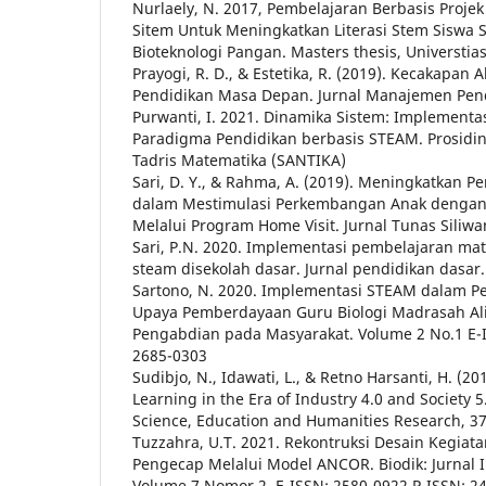
Nurlaely, N. 2017, Pembelajaran Berbasis Proj
Sitem Untuk Meningkatkan Literasi Stem Siswa 
Bioteknologi Pangan. Masters thesis, Universtia
Prayogi, R. D., & Estetika, R. (2019). Kecakapan
Pendidikan Masa Depan. Jurnal Manajemen Pendi
Purwanti, I. 2021. Dinamika Sistem: Implementa
Paradigma Pendidikan berbasis STEAM. Prosidi
Tadris Matematika (SANTIKA)
Sari, D. Y., & Rahma, A. (2019). Meningkatkan
dalam Mestimulasi Perkembangan Anak denga
Melalui Program Home Visit. Jurnal Tunas Siliwan
Sari, P.N. 2020. Implementasi pembelajaran mate
steam disekolah dasar. Jurnal pendidikan dasar
Sartono, N. 2020. Implementasi STEAM dalam Pe
Upaya Pemberdayaan Guru Biologi Madrasah Aliy
Pengabdian pada Masyarakat. Volume 2 No.1 E-I
2685-0303
Sudibjo, N., Idawati, L., & Retno Harsanti, H. (201
Learning in the Era of Industry 4.0 and Society 5
Science, Education and Humanities Research, 37
Tuzzahra, U.T. 2021. Rekontruksi Desain Kegiat
Pengecap Melalui Model ANCOR. Biodik: Jurnal I
Volume 7 Nomor 2. E-ISSN: 2580-0922 P-ISSN: 2