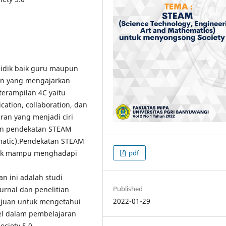
didik baik guru maupun
an yang mengajarkan
terampilan 4C yaitu
cation, collaboration, dan
ran yang menjadi ciri
gan pendekatan STEAM
ematic).Pendekatan STEAM
ntuk mampu menghadapi
pdf
n ini adalah studi
Published
urnal dan penelitian
2022-01-29
tujuan untuk mengetahui
el dalam pembelajaran
ociety 5.0.