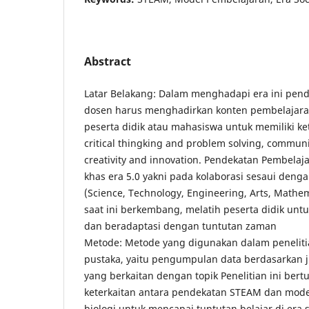
Abstract
Latar Belakang: Dalam menghadapi era ini pen
dosen harus menghadirkan konten pembelajar
peserta didik atau mahasiswa untuk memiliki ke
critical thingking and problem solving, communi
creativity and innovation. Pendekatan Pembelaja
khas era 5.0 yakni pada kolaborasi sesaui den
(Science, Technology, Engineering, Arts, Math
saat ini berkembang, melatih peserta didik u
dan beradaptasi dengan tuntutan zaman
Metode: Metode yang digunakan dalam penelitia
pustaka, yaitu pengumpulan data berdasarkan j
yang berkaitan dengan topik Penelitian ini ber
keterkaitan antara pendekatan STEAM dan mod
biologi untuk mencapai tuntutan belajar di era s