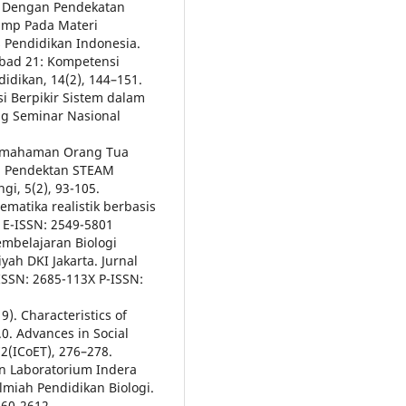
ek Dengan Pendekatan
Smp Pada Materi
s Pendidikan Indonesia.
 Abad 21: Kompetensi
dikan, 14(2), 144–151.
si Berpikir Sistem dalam
ng Seminar Nasional
 Pemahaman Orang Tua
n Pendektan STEAM
gi, 5(2), 93-105.
matika realistik berbasis
. E-ISSN: 2549-5801
mbelajaran Biologi
ah DKI Jakarta. Jurnal
SSN: 2685-113X P-ISSN:
9). Characteristics of
.0. Advances in Social
2(ICoET), 276–278.
an Laboratorium Indera
lmiah Pendidikan Biologi.
460-2612