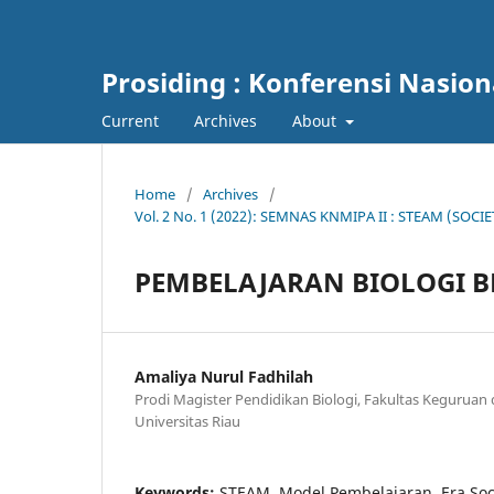
Prosiding : Konferensi Nasio
Current
Archives
About
Home
/
Archives
/
Vol. 2 No. 1 (2022): SEMNAS KNMIPA II : STEAM (S
PEMBELAJARAN BIOLOGI BER
Amaliya Nurul Fadhilah
Prodi Magister Pendidikan Biologi, Fakultas Keguruan 
Universitas Riau
Keywords:
STEAM, Model Pembelajaran, Era Soci