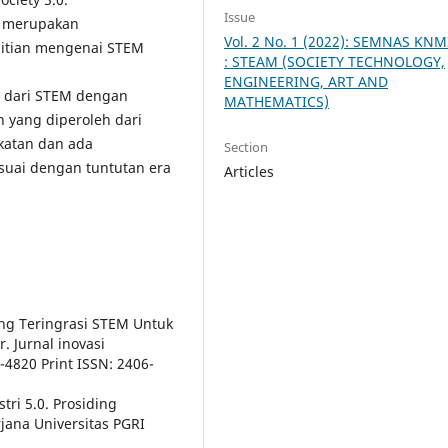
Issue
M merupakan
Vol. 2 No. 1 (2022): SEMNAS KNM
litian mengenai STEM
: STEAM (SOCIETY TECHNOLOGY,
ENGINEERING, ART AND
n dari STEM dengan
MATHEMATICS)
 yang diperoleh dari
katan dan ada
Section
sesuai dengan tuntutan era
Articles
ing Teringrasi STEM Untuk
. Jurnal inovasi
-4820 Print ISSN: 2406-
tri 5.0. Prosiding
jana Universitas PGRI