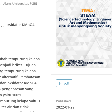
n Alam, Universitas PGRI
nji, oksidator KMnO4
imbah tempurung kelapa
njadi briket. Tujuan
rang tempurung kelapa
 alternatif. Pembatasan
i dan oksidator KMnO4
pdf
n pengepresan yang
n yaitu 100°C
mpurung kelapa yaitu 1
Published
ter air dan tidak
2022-01-29