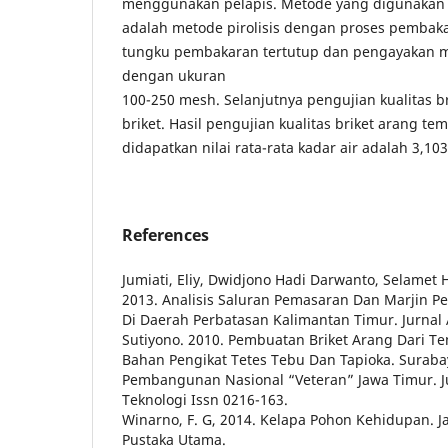
menggunakan pelapis. Metode yang digunakan d
adalah metode pirolisis dengan proses pemba
tungku pembakaran tertutup dan pengayakan
dengan ukuran
100-250 mesh. Selanjutnya pengujian kualitas bri
briket. Hasil pengujian kualitas briket arang t
didapatkan nilai rata-rata kadar air adalah 3,10
References
Jumiati, Eliy, Dwidjono Hadi Darwanto, Selamet
2013. Analisis Saluran Pemasaran Dan Marjin 
Di Daerah Perbatasan Kalimantan Timur. Jurnal A
Sutiyono. 2010. Pembuatan Briket Arang Dari 
Bahan Pengikat Tetes Tebu Dan Tapioka. Surabay
Pembangunan Nasional “Veteran” Jawa Timur. J
Teknologi Issn 0216-163.
Winarno, F. G, 2014. Kelapa Pohon Kehidupan. J
Pustaka Utama.