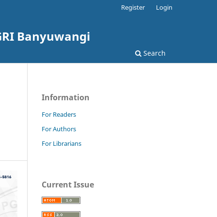
Register
Login
PGRI Banyuwangi
Search
Information
For Readers
For Authors
For Librarians
Current Issue