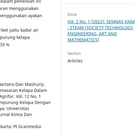
alam penelitian ini
karan menggunakan
Issue
 menggunakan ayakan
Vol. 2 No. 1 (2022): SEMNAS KNM
: STEAM (SOCIETY TECHNOLOGY,
ket yaitu kadar air
ENGINEERING, ART AND
empurung kelapa
MATHEMATICS)
333 %
Section
Articles
 Hartono Dan Mashuriy.
Pemasaran Kelapa Dalam
grifor. Vol. 12 No. 1
Tempurung Kelapa Dengan
a: Universitas
urnal Kimia Dan
akarta: Pt Granmedia