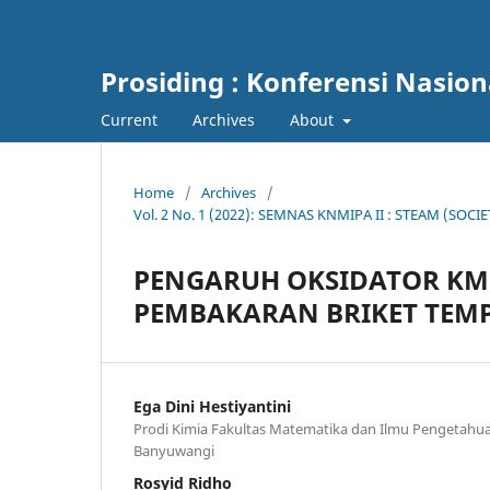
Prosiding : Konferensi Nasio
Current
Archives
About
Home
/
Archives
/
Vol. 2 No. 1 (2022): SEMNAS KNMIPA II : STEAM (S
PENGARUH OKSIDATOR KM
PEMBAKARAN BRIKET TEM
Ega Dini Hestiyantini
Prodi Kimia Fakultas Matematika dan Ilmu Pengetahua
Banyuwangi
Rosyid Ridho