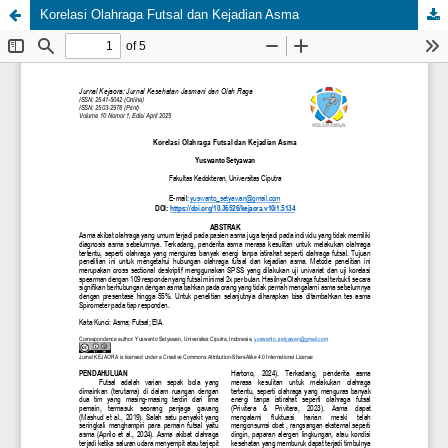
Korelasi Olahraga Futsal dan Kejadian Asma