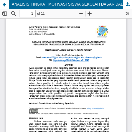
ANALISIS TINGKAT MOTIVASI SISWA SEKOLAH DASAR DALAM MENGIKUTI KEGIATAN EKSTRAKURIKULER SEPAK BOLA DI KECAMATAN SITURAJA