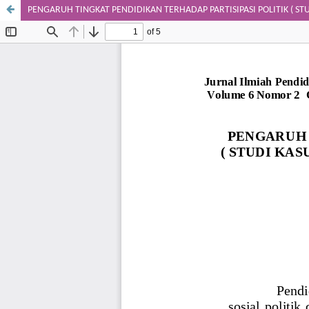
PENGARUH TINGKAT PENDIDIKAN TERHADAP PARTISIPASI POLITIK ( S