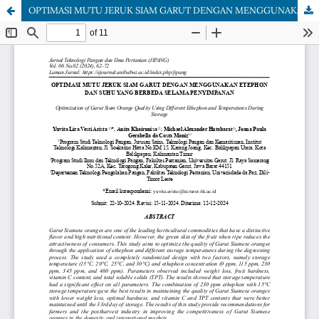
OPTIMASI MUTU JERUK SIAM GARUT DENGAN MENGGUNAKAN ETEPHON DAN SUHU YANG BERBEDA SELAMA PENYIMPANAN