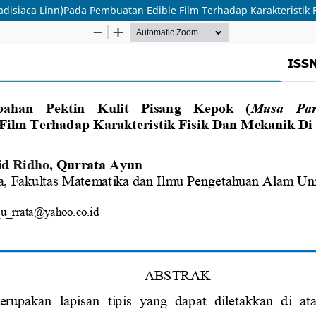
siaca Linn)Pada Pembuatan Edible Film Terhadap Karakteristik Fis