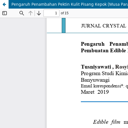
Pengaruh Penambahan Pektin Kulit Pisang Kepok (Musa Paradi