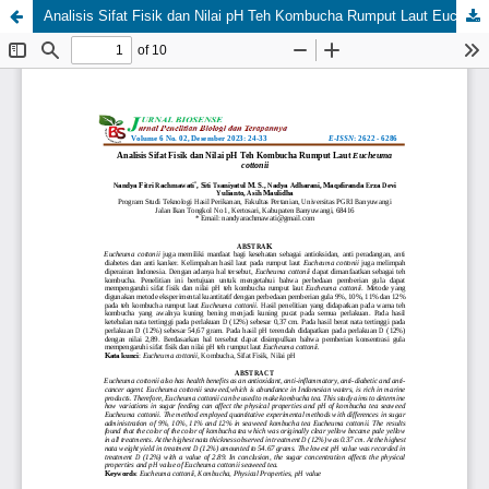
Analisis Sifat Fisik dan Nilai pH Teh Kombucha Rumput Laut Eucheuma cottonii