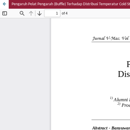
Pengaruh Pelat Pengarah (Buffle) Terhadap Distribusi Temperatur Cold St