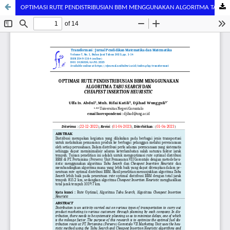
OPTIMASI RUTE PENDISTRIBUSIAN BBM MENGGUNAKAN ALGORITMA TABU SEARCH DAN CHEAPEST INSERTION HEURISTIC