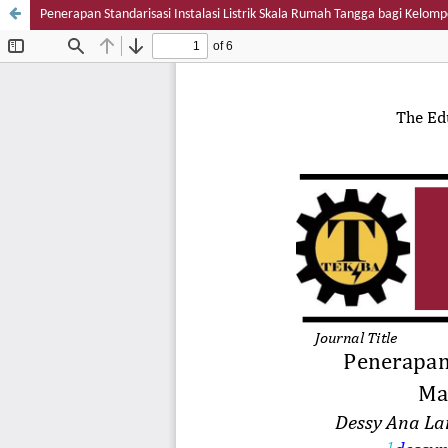
Penerapan Standarisasi Instalasi Listrik Skala Rumah Tangga bagi Kelo