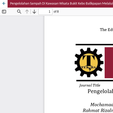
Pengelolahan Sampah Di Kawasan Wisata Bukit Kebo Balikpapan Melalu