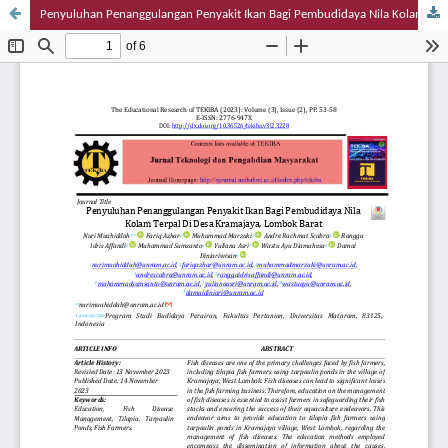
Penyuluhan Penanggulangan Penyakit Ikan Bagi Pembudidaya Nila Kolam Terpal Di Desa Kramajaya, Lombok Barat