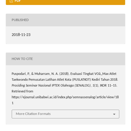
PDF
PUBLISHED
2018-11-23
HOW TO CITE
Puspodari, P., & Muharram, N. A. (2018). Evaluasi Tingkat VOâ‚‚Max Atlet
Taekwondo Pemusatan Latihan Atlet Kota (PUSLATKOT) Kediri Tahun 2018.
Prosiding Seminar Nasional IPTEK Olahraga (SENALOG)
,
1
(1), IKOR 11–15.
Retrieved from
https://ejournal.unibabwi.ac.id/index.php/semnassenalog/article/view/18
1
More Citation Formats