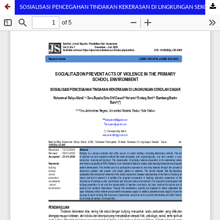
SOSIALISASI PENCEGAHAN TINDAKAN KEKERASAN DI LINGKUNGAN SEKOLAH DASAR