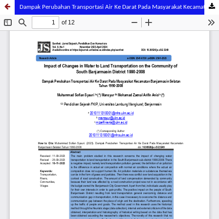
Dampak Perubahan Transportasi Air Ke Darat Pada Masyarakat Kecamatan Banjarmasin Selatan Tahun 1990-2008