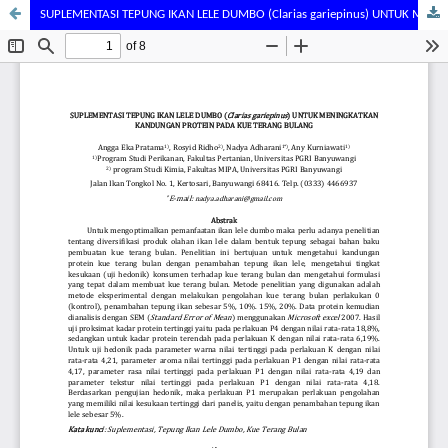
SUPLEMENTASI TEPUNG IKAN LELE DUMBO (Clarias gariepinus) UNTUK MENINGKATKAN KANDUNGAN PROTEIN PADA KUE TERANG BULANG