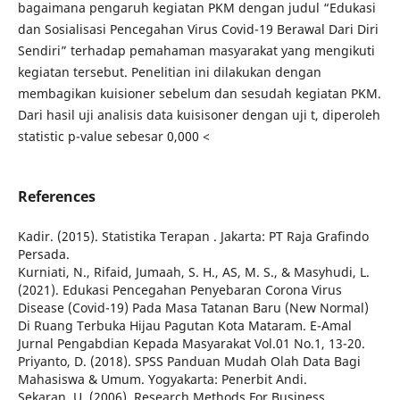
bagaimana pengaruh kegiatan PKM dengan judul “Edukasi
dan Sosialisasi Pencegahan Virus Covid-19 Berawal Dari Diri
Sendiri” terhadap pemahaman masyarakat yang mengikuti
kegiatan tersebut. Penelitian ini dilakukan dengan
membagikan kuisioner sebelum dan sesudah kegiatan PKM.
Dari hasil uji analisis data kuisisoner dengan uji t, diperoleh
statistic p-value sebesar 0,000 <
References
Kadir. (2015). Statistika Terapan . Jakarta: PT Raja Grafindo
Persada.
Kurniati, N., Rifaid, Jumaah, S. H., AS, M. S., & Masyhudi, L.
(2021). Edukasi Pencegahan Penyebaran Corona Virus
Disease (Covid-19) Pada Masa Tatanan Baru (New Normal)
Di Ruang Terbuka Hijau Pagutan Kota Mataram. E-Amal
Jurnal Pengabdian Kepada Masyarakat Vol.01 No.1, 13-20.
Priyanto, D. (2018). SPSS Panduan Mudah Olah Data Bagi
Mahasiswa & Umum. Yogyakarta: Penerbit Andi.
Sekaran, U. (2006). Research Methods For Business,