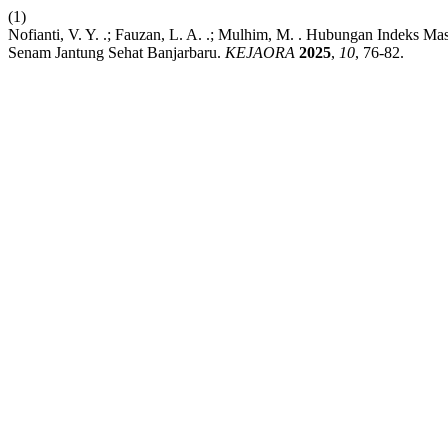
(1)
Nofianti, V. Y. .; Fauzan, L. A. .; Mulhim, M. . Hubungan Indeks
Senam Jantung Sehat Banjarbaru.
KEJAORA
2025
,
10
, 76-82.