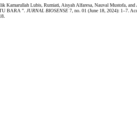
dul Malik Kamarullah Lubis, Rumiati, Aisyah Alfaresa, Nauval Must
U BARA ”.
JURNAL BIOSENSE
7, no. 01 (June 18, 2024): 1–7. Ac
18.