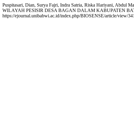
Puspitasari, Dian, Surya Fajri, Indra Satria, Riska Hariyani, Ab
WILAYAH PESISIR DESA BAGAN DALAM KABUPATEN BAT
https://ejournal.unibabwi.ac.id/index.php/BIOSENSE/article/view/34