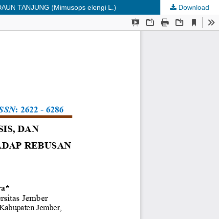
 TANJUNG (Mimusops elengi L.)
Download